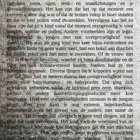
zintuigen (oren, ogen, reuk- en smaakzintuigen en je
gevoelszintuigen). Het kan zijn dat het op dat moment een
extreem warme dag was of dat de bomen volop in bloei stonden
en dat er veel pollen rond dwarrelden. Vervolgens kan het zo
maar zijn dat zo’n kind vanaf dat moment overgevoelig is voor
honden, warmte en pollen. Andere voorbeelden zijn er legio.
Bijvoorbeeld de jongen met een overgevoeligheid voor
water(!). Hij was als jong kind een keer bijna verdronken en
sindsdien lustte hij geen water meer, had een hekel aan douchen
en durfde zeker ook niet meer te zwemmen. Of de vrouw met
een heel heftige bevalling, waarbij zij bijna doodbloedde en de
baby het ook ternauwernood haalde. Nadien had ze een
postnatale depressie. Diverse dingen die te koppelen waren aan
die tijd, daar had ze meteen daarna een overgevoeligheid voor,
zoals voor babyshampoo en babypoeder. Dat ging zich
geleidelijk uitbreiden, totdat ze helemaal geen zeep, shampoo,
parfum en andere huidverzorgingsproducten meer kon
verdragen. Heel veel overgevoeligheden ontstaan in de jongste
jeugd. Een jong kind is nog extreem beïnvloedbaar,
bijvoorbeeld voor het gevoel van de ouders, met name de
moeder. Als moeder zelf allergisch is voor veel dingen, zal het
kind dat vaak overnemen. Het kind voelt de weerstand van de
moeder voor iets, maar kan niet snappen dat dit niet zijn/haar
eigen gevoel is. Ook zijn ouders soms overdreven voorzichtig
met het aanreiken van bepaalde voeding. Of ze doen