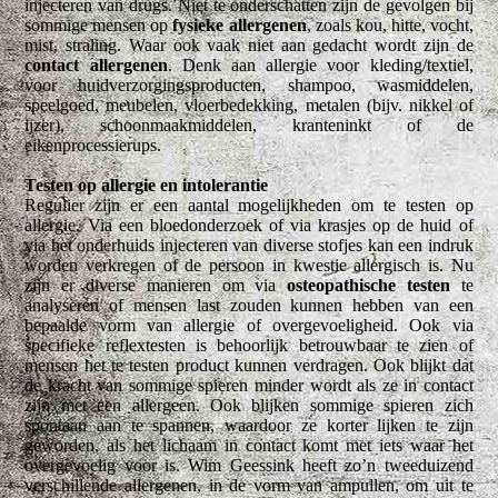
injecteren van drugs. Niet te onderschatten zijn de gevolgen bij
sommige mensen op
fysieke allergenen
, zoals kou, hitte, vocht,
mist, straling. Waar ook vaak niet aan gedacht wordt zijn de
contact allergenen
. Denk aan allergie voor kleding/textiel,
voor huidverzorgingsproducten, shampoo, wasmiddelen,
speelgoed, meubelen, vloerbedekking, metalen (bijv. nikkel of
ijzer), schoonmaakmiddelen, kranteninkt of de
eikenprocessierups.
Testen op allergie en intolerantie
Regulier zijn er een aantal mogelijkheden om te testen op
allergie. Via een bloedonderzoek of via krasjes op de huid of
via het onderhuids injecteren van diverse stofjes kan een indruk
worden verkregen of de persoon in kwestie allergisch is. Nu
zijn er diverse manieren om via
osteopathische testen
te
analyseren of mensen last zouden kunnen hebben van een
bepaalde vorm van allergie of overgevoeligheid. Ook via
specifieke reflextesten is behoorlijk betrouwbaar te zien of
mensen het te testen product kunnen verdragen. Ook blijkt dat
de kracht van sommige spieren minder wordt als ze in contact
zijn met een allergeen. Ook blijken sommige spieren zich
spontaan aan te spannen, waardoor ze korter lijken te zijn
geworden, als het lichaam in contact komt met iets waar het
overgevoelig voor is. Wim Geessink heeft zo’n tweeduizend
verschillende allergenen, in de vorm van ampullen, om uit te