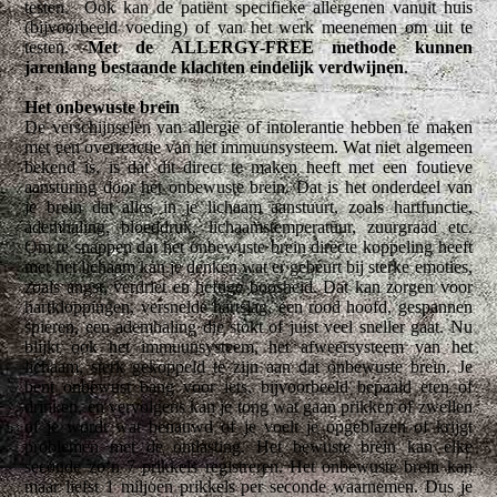
testen. Ook kan de patiënt specifieke allergenen vanuit huis
(bijvoorbeeld voeding) of van het werk meenemen om uit te
testen.
Met de ALLERGY-FREE methode kunnen
jarenlang bestaande klachten eindelijk verdwijnen
.
Het onbewuste brein
De verschijnselen van allergie of intolerantie hebben te maken
met een overreactie van het immuunsysteem. Wat niet algemeen
bekend is, is dat dit direct te maken heeft met een foutieve
aansturing door het onbewuste brein. Dat is het onderdeel van
je brein dat alles in je lichaam aanstuurt, zoals hartfunctie,
ademhaling, bloeddruk, lichaamstemperatuur, zuurgraad etc.
Om te snappen dat het onbewuste brein directe koppeling heeft
met het lichaam kan je denken wat er gebeurt bij sterke emoties,
zoals angst, verdriet en heftige boosheid. Dat kan zorgen voor
hartkloppingen, versnelde hartslag, een rood hoofd, gespannen
spieren, een ademhaling die stokt of juist veel sneller gaat. Nu
blijkt ook het immuunsysteem, het afweersysteem van het
lichaam, sterk gekoppeld te zijn aan dat onbewuste brein. Je
bent onbewust bang voor iets, bijvoorbeeld bepaald eten of
drinken, en vervolgens kan je tong wat gaan prikken of zwellen
of je wordt wat benauwd of je voelt je opgeblazen of krijgt
problemen met de ontlasting. Het bewuste brein kan elke
seconde zo’n 7 prikkels registreren. Het onbewuste brein kan
maar liefst 1 miljoen prikkels per seconde waarnemen. Dus je