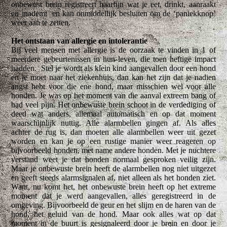
onbewust brein registreert haarfijn wat je eet, drinkt, aanraakt
en inademt en kan onmiddellijk besluiten om de ‘paniekknop’
weer aan te zetten.
Het ontstaan van allergie en intolerantie
Bij veel mensen met allergie is de oorzaak te vinden in 1 of
meerdere gebeurtenissen in hun leven, die toen heftige impact
hadden. Stel je wordt als klein kind aangevallen door een hond
en je moet naar het ziekenhuis, dan kan het zijn dat je nadien
angst hebt voor die ene hond, maar misschien wel voor alle
honden. Je was op het moment van die aanval extreem bang of
had veel pijn. Het onbewuste brein schoot in de verdediging of
deed wat anders, allemaal automatisch en op dat moment
waarschijnlijk nuttig. Alle alarmbellen gingen af. Als alles
achter de rug is, dan moeten alle alarmbellen weer uit gezet
worden en kan je op een rustige manier weer reageren op
bijvoorbeeld honden, met name andere honden. Met je nuchtere
verstand weet je dat honden normaal gesproken veilig zijn.
Maar je onbewuste brein heeft de alarmbellen nog niet uitgezet
en geeft steeds alarmsignalen af, niet alleen als het honden ziet.
Want, nu komt het, het onbewuste brein heeft op het extreme
moment dat je werd aangevallen, alles geregistreerd in de
omgeving. Bijvoorbeeld de geur en het slijm en de haren van de
hond, het geluid van de hond. Maar ook alles wat op dat
moment in de buurt is gesignaleerd door je brein en door je