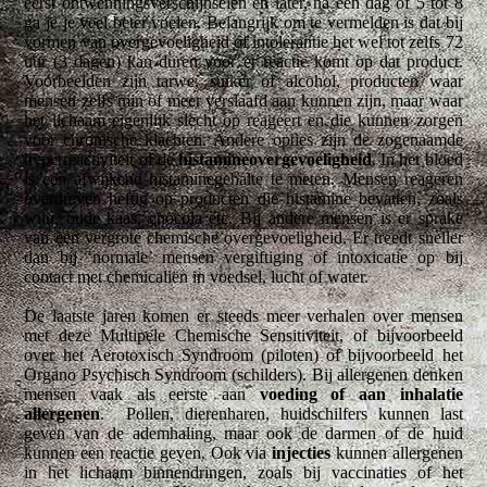
eerst ontwenningsverschijnselen en later, na een dag of 5 tot 8
ga je je veel beter voelen. Belangrijk om te vermelden is dat bij
vormen van overgevoeligheid of intolerantie het wel tot zelfs 72
uur (3 dagen) kan duren voor er reactie komt op dat product.
Voorbeelden zijn tarwe, suiker of alcohol, producten waar
mensen zelfs min of meer verslaafd aan kunnen zijn, maar waar
het lichaam eigenlijk slecht op reageert en die kunnen zorgen
voor chronische klachten. Andere opties zijn de zogenaamde
hyperreactiviteit of de
histamineovergevoeligheid
. In het bloed
is een afwijkend histaminegehalte te meten. Mensen reageren
overdreven heftig op producten die histamine bevatten, zoals
wijn, oude kaas, chocola etc. Bij andere mensen is er sprake
van een vergrote chemische overgevoeligheid. Er treedt sneller
dan bij ‘normale’ mensen vergiftiging of intoxicatie op bij
contact met chemicaliën in voedsel, lucht of water.
De laatste jaren komen er steeds meer verhalen over mensen
met deze Multipele Chemische Sensitiviteit, of bijvoorbeeld
over het Aerotoxisch Syndroom (piloten) of bijvoorbeeld het
Organo Psychisch Syndroom (schilders). Bij allergenen denken
mensen vaak als eerste aan
voeding of aan inhalatie
allergenen
. Pollen, dierenharen, huidschilfers kunnen last
geven van de ademhaling, maar ook de darmen of de huid
kunnen een reactie geven. Ook via
injecties
kunnen allergenen
in het lichaam binnendringen, zoals bij vaccinaties of het