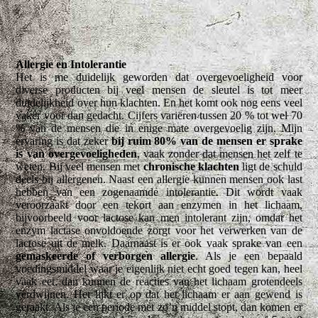
Allergie en Intolerantie
Het is me duidelijk geworden dat overgevoeligheid voor
diverse producten bij veel mensen de sleutel is tot meer
duidelijkheid over hun klachten. En het komt ook nog eens veel
vaker voor dan gedacht. Cijfers variëren tussen 20 % tot wel 70
% van de mensen die in enige mate overgevoelig zijn. Mijn
ervaring is dat zeker
bij ruim 80% van de mensen er sprake
is van overgevoeligheden
, vaak zonder dat mensen het zelf te
weten. Bij veel mensen met
chronische klachten
ligt de schuld
deels bij allergenen. Naast een allergie kunnen mensen ook last
hebben van een zogenaamde intolerantie. Dit wordt vaak
veroorzaakt door een tekort aan enzymen in het lichaam,
bijvoorbeeld voor lactose kan men intolerant zijn, omdat het
enzym lactase onvoldoende zorgt voor het verwerken van de
lactose uit de melk. Daarnaast is er ook vaak sprake van een
gemaskeerde of verborgen allergie
. Als je een bepaald
voedingsmiddel waar je eigenlijk niet echt goed tegen kan, heel
vaak eet, dan kunnen de reacties van het lichaam grotendeels
verdwijnen. Het lijkt er op dat het lichaam er aan gewend is
geraakt. Als je een periode met zo’n middel stopt, dan komen er